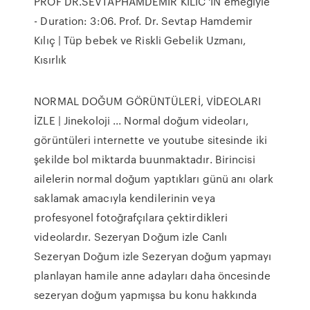
PROF DR.SEVTAPHAMDEMİR KILIC 'IN emeğiyle
- Duration: 3:06. Prof. Dr. Sevtap Hamdemir
Kılıç | Tüp bebek ve Riskli Gebelik Uzmanı,
Kısırlık
NORMAL DOĞUM GÖRÜNTÜLERİ, VİDEOLARI
İZLE | Jinekoloji ... Normal doğum videoları,
görüntüleri internette ve youtube sitesinde iki
şekilde bol miktarda buunmaktadır. Birincisi
ailelerin normal doğum yaptıkları günü anı olark
saklamak amacıyla kendilerinin veya
profesyonel fotoğrafçılara çektirdikleri
videolardır. Sezeryan Doğum izle Canlı
Sezeryan Doğum izle Sezeryan doğum yapmayı
planlayan hamile anne adayları daha öncesinde
sezeryan doğum yapmışsa bu konu hakkında