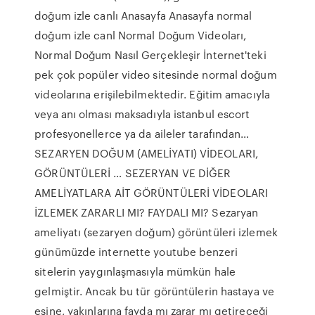
doğum izle canlı Anasayfa Anasayfa normal
doğum izle canl Normal Doğum Videoları,
Normal Doğum Nasıl Gerçekleşir İnternet'teki
pek çok popüler video sitesinde normal doğum
videolarına erişilebilmektedir. Eğitim amacıyla
veya anı olması maksadıyla istanbul escort
profesyonellerce ya da aileler tarafından…
SEZARYEN DOĞUM (AMELİYATI) VİDEOLARI,
GÖRÜNTÜLERİ … SEZERYAN VE DİĞER
AMELİYATLARA AİT GÖRÜNTÜLERİ VİDEOLARI
İZLEMEK ZARARLI MI? FAYDALI MI? Sezaryan
ameliyatı (sezaryen doğum) görüntüleri izlemek
günümüzde internette youtube benzeri
sitelerin yaygınlaşmasıyla mümkün hale
gelmiştir. Ancak bu tür görüntülerin hastaya ve
eşine, yakınlarına fayda mı zarar mı getireceği