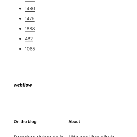
1486
1475
1888
482
1065
On the blog
About
Derechos civicos de la
Niño con libro dibujo