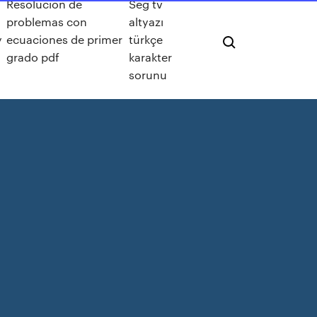
Resolucion de
Seg tv
problemas con
altyazı
y
ecuaciones de primer
türkçe
grado pdf
karakter
sorunu