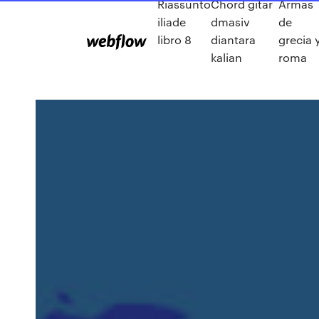
Riassunto
Chord gitar
Armas
iliade
dmasiv
de
libro 8
diantara
grecia 
kalian
roma