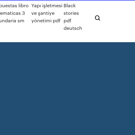
puestas libro
Yapı işletmesi
Black
ematicas 3
ve şantiye
stories
undaria sm
yönetimi pdf
pdf
deutsch